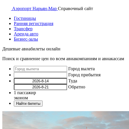
Аэропорт
Нарьян-Мар
Справочный
сайт
Гостиницы
Ранняя регистрация
Трансфер
Аренда авто
Бизнес-залы
Дешевые авиабилеты онлайн
Поиск и сравнение цен по всем авиакомпаниям и авиакассам
Город вылета
Город прибытия
Туда
Обратно
1
пассажир
эконом
Найти билеты