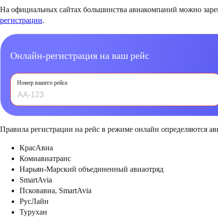
На официальных сайтах большинства авиакомпаний можно зареги
регистрации
.
Онлайн-регистрация на ваш рейс
Номер вашего рейса
Правила регистрации на рейс в режиме онлайн определяются а
КрасАвиа
Комиавиатранс
Нарьян-Марский объединенный авиаотряд
SmartAvia
Псковавиа, SmartAvia
РусЛайн
Турухан