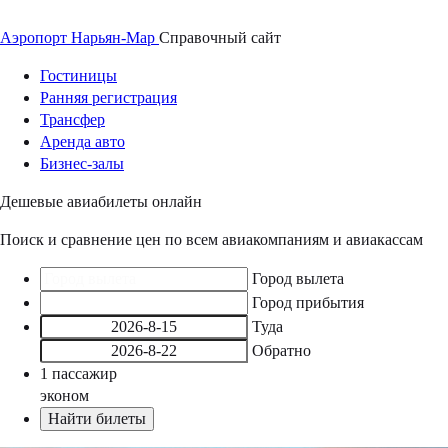
Аэропорт
Нарьян-Мар
Справочный
сайт
Гостиницы
Ранняя регистрация
Трансфер
Аренда авто
Бизнес-залы
Дешевые авиабилеты онлайн
Поиск и сравнение цен по всем авиакомпаниям и авиакассам
Город вылета
Город прибытия
Туда
Обратно
1
пассажир
эконом
Найти билеты