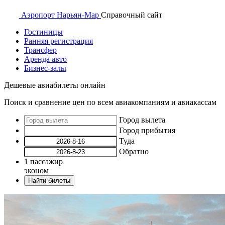
Аэропорт
Нарьян-Мар
Справочный
сайт
Гостиницы
Ранняя регистрация
Трансфер
Аренда авто
Бизнес-залы
Дешевые авиабилеты онлайн
Поиск и сравнение цен по всем авиакомпаниям и авиакассам
Город вылета
Город прибытия
Туда
Обратно
1
пассажир
эконом
Найти билеты