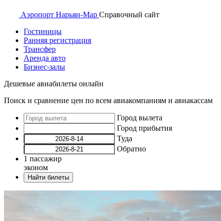
Аэропорт
Нарьян-Мар
Справочный
сайт
Гостиницы
Ранняя регистрация
Трансфер
Аренда авто
Бизнес-залы
Дешевые авиабилеты онлайн
Поиск и сравнение цен по всем авиакомпаниям и авиакассам
Город вылета
Город прибытия
Туда
Обратно
1
пассажир
эконом
Найти билеты